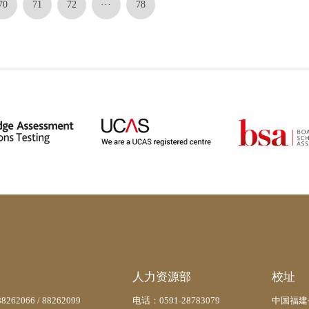
70
71
72
···
78
人力资源部
校址
262066 / 88262099
电话：0591-28783079
中国福建