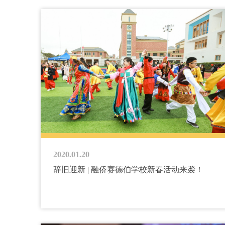
2020.01.20
辞旧迎新 | 融侨赛德伯学校新春活动来袭！