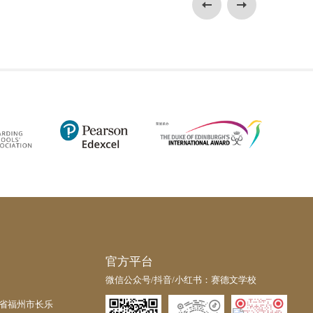
官方平台
微信公众号/抖音/小红书：赛德文学校
省福州市长乐