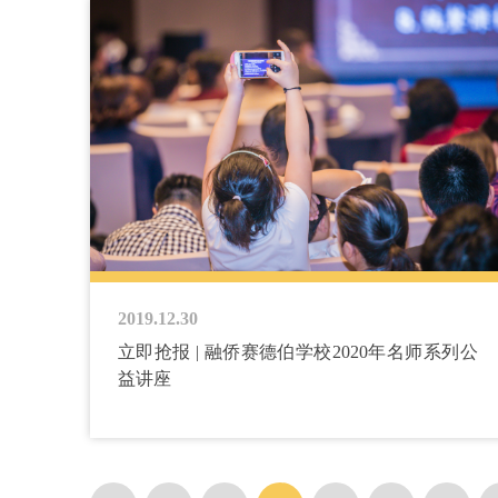
2019.12.30
立即抢报 | 融侨赛德伯学校2020年名师系列公
益讲座