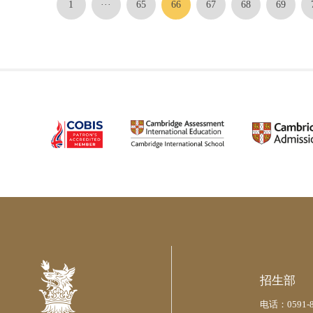
1
···
65
66
67
68
69
招生部
电话：0591-88