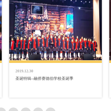
2019.12.30
圣诞特辑--融侨赛德伯学校圣诞季