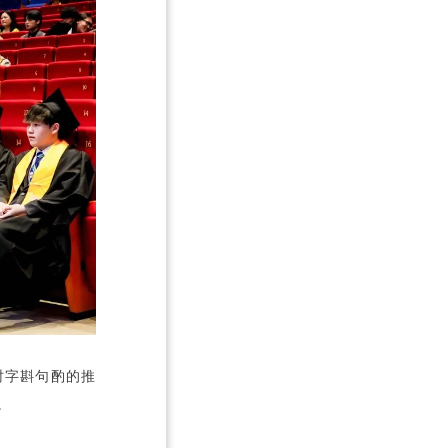
With every offer, it is the all-encompassing support and compan
时字斟句酌的推
。