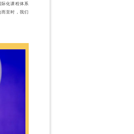
国际化课程体系
约而至时，我们
02
Warm Wor
At the graduation ceremony, the school leaders sent their blessing
25, wishing them to carry their ideals, with the wishes of their al