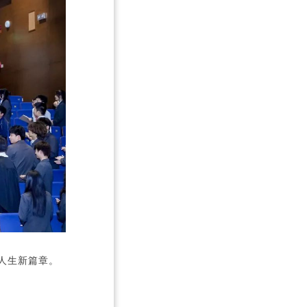
With blessings and applause, the students stepped into the meeti
人生新篇章。