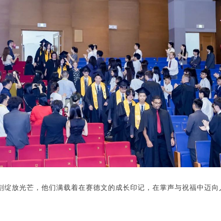
刻绽放光芒，他们满载着在赛德文的成长印记，在掌声与祝福中迈向