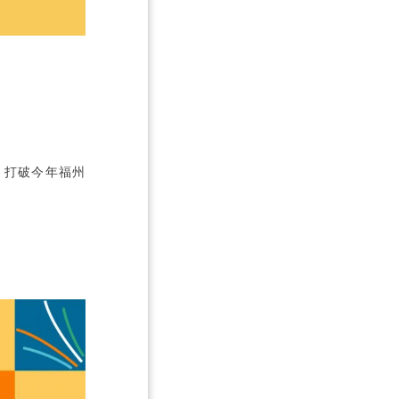
p 10 in the United Kingdom (QS 50), the first Cambridge offer in
he Top 3 colleges in Australia and the Top 3 colleges in Canada. T
son education” philosophy.
知，打破今年福州