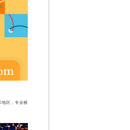
Admissions cover seven countries and regions, including the Uni
ong Kong, China, Switzerland, and Spain, with majors spanning a 
on, mathematics, chemistry, fashion management, illustration, ho
stics.
和地区，专业横