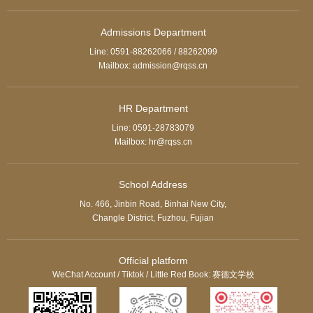
Admissions Department
Line: 0591-88262066 / 88262099
Mailbox: admission@rqss.cn
HR Department
Line: 0591-28783079
Mailbox: hr@rqss.cn
School Address
No. 466, Jinbin Road, Binhai New City,
Changle District, Fuzhou, Fujian
Official platform
WeChat Account / Tiktok / Little Red Book: 赛德文学校