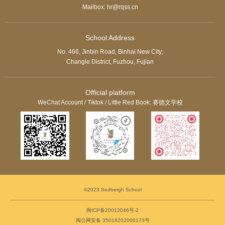
Mailbox: hr@rqss.cn
School Address
No. 466, Jinbin Road, Binhai New City,
Changle District, Fuzhou, Fujian
Official platform
WeChat Account / Tiktok / Little Red Book: 赛德文学校
©2023 Sedbergh School
闽ICP备20012046号-2
闽公网安备 35018202000173号